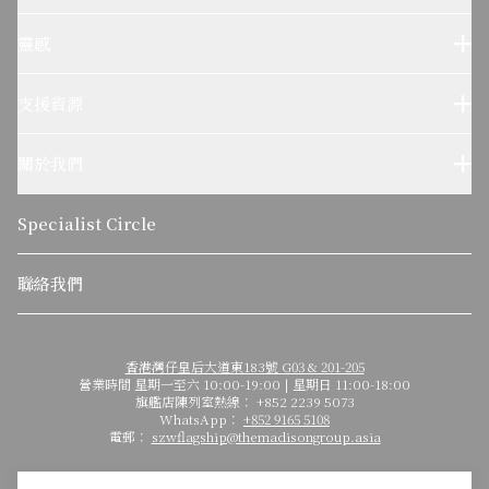
Sub-Zero 產品
Wolf 產品
靈感
設計參考
Wolf烹飪體驗
支援資源
客户服務
使用及保養
關於我們
疑難排解
了解我們的故事
可持續發展
Specialist Circle
關於麥迪森集團
聯絡我們
香港灣仔皇后大道東183號 G03 & 201-205
營業時間 星期一至六 10:00-19:00 | 星期日 11:00-18:00
旗艦店陳列室熱線： +852 2239 5073
WhatsApp：
+852 9165 5108
電郵：
szwflagship@themadisongroup.asia