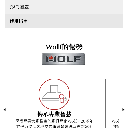
明亮清晰的鹵素燈能照亮燒烤爐表面，而控制旋鈕亦設有
燒烤爐推車連下摺式爐側層架
CAD圖庫
LED燈，配合夜間燒烤的需要。
黑色旋鈕
整體尺寸：闊762毫米 x 高686毫米 x 深762毫米
雙層爐蓋有效隔熱，有助保持熱力，加快燒烤速度。
燒烤盤／鐵板燒盤
旋轉烤架爐頭：4.1 千瓦
三段式保溫架輕易設定所需的溫度，不需要使用時亦能輕
嵌入式隔層
(2)燒烤爐頭：7.3 千瓦
使用指南
2D AutoCad (DWG)
鬆收起。
右側旋轉烤架改裝配件套裝
運輸重量：98 公斤
3D AutoCad (DWG)
燒烤爐結合直接加熱和以陶瓷煤球的輻射熱力兩種加熱方
適用於嵌入式安裝的不鏽鋼門和抽屜
插頭：三腳接地插頭
3D Studio Max (3DS)
ICBOG30-LP Quick Reference Guide
式，無論煎牛扒、烤水果或煙燻魚，也能精準控制烹調溫
電壓：220-240 VAC; 50/60 Hz
3D Studio Max (MAX)
Outdoor Gas Grill Installation Guide
度。
電流：1.9A（兩個戶外防水插頭）
Wolf的優勢
ArchiCad (GSM)
Outdoor Grill Cart Side Table Installation Guide
Wolf燒烤爐以雙層不鏽鋼精製而成，並採用氦弧焊接技
入氣口：13毫米（1/2吋）內螺紋
AutoCad (DXF)
Outdoor Storage Installation Instructions
術，無縫連接組件，更加堅固耐用。產品更隨附帆布保護
電線長度 : 1.2米
Revit Files (RFA)
Outdoor Gas Grill Use and Care Guide
罩，加強保護。
SketchUp (SKP)
Wolf Design Guide
電子熱表面點火器採用安全可靠的點火方式，無需借助火
Wavefront 3D (OBJ)
種。
易揭式爐蓋輔助系統採用隱藏式彈簧，開關更容易。
不鏽鋼爐架熱力接觸面更大，受熱更均勻。
既可用作傳統的獨立式燒烤爐，亦可作為嵌入式燒烤爐，
成為戶外廚房的實用工具。
Wolf系列提供引領業界的兩年全面保養服務。
傳承專業智慧
深受專業大廚推崇的廚具專家Wolf，20多年
Wolf
來致力協助各地家庭體驗餐廳級專業烹調科
飪藝術