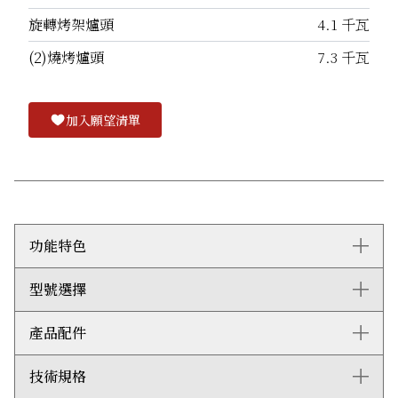
旋轉烤架爐頭
4.1 千瓦
(2)燒烤爐頭
7.3 千瓦
加入願望清單
功能特色
型號選擇
3個獨立燒烤爐頭提供精準的獨立火力控制，無論以高溫
煎烤牛扒或魚，還是以低溫燒烤配菜，也能準確掌握烹調
效果。
產品配件
ICBOG30-LP
兩段式旋轉烤架採用紅外線發熱爐頭，全方位旋轉燒烤各
種肉類，確保食材均勻受熱，口感更嫩滑多汁。最多可承
技術規格
自選配件：
重25磅。