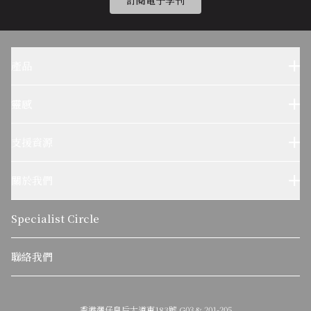
訂閱電子季刊
產品
Sub-Zero 產品
Wolf 產品
靈感
設計參考
Wolf烹飪體驗
支援資源
客户服務
使用及保養
關於我們
疑難排解
了解我們的故事
可持續發展
Specialist Circle
關於麥迪森集團
聯絡我們
香港灣仔皇后大道東183號 G03 & 201-205