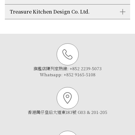
地址: 香港銅鑼灣禮頓道58號G/F
電郵:
enquiry@chestapply.com.hk
網址:
https://www.caal.com.hk/
Treasure Kitchen Design Co. Ltd.
電話: +852 2573 3993
地址: 香港灣仔港灣道25號海港中心
電郵:
rkd@royalkitchendesign.com.hk
201A
網址:
電話: +852 2892 2993
https://www.royalkitchendesign.com.hk
電郵:
地址: 香港灣仔告士打道171-172號安邦商業大
treasurekitchen@yahoo.com.hk
廈地下A鋪
網址:
http://www.treasurekitchen.com/
地址: 香港灣仔駱克道357 – 359 號地下
旗艦店陳列室熱線:
+852 2239-5073
Whatsapp:
+852 9165-5108
香港灣仔皇后大道東183號 G03 & 201-205