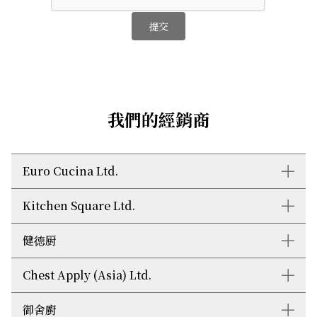
提交
我們的經銷商
Euro Cucina Ltd.
Kitchen Square Ltd.
電話: +852 3690 2382
電郵:
euro@cucina.com.hk
網址:
https://eurocucina.com.hk/
健徳厨
電話: +852 2838 6218
地址: 灣仔告士打道109-111 號東惠商業
電郵:
kitchen@kitchen-square.com
大廈2101 室
地址: 香港灣仔告士打道200號新銀集團
Chest Apply (Asia) Ltd.
電話: +852 2836 0280
中心G/F1號
電郵:
kleader@netvigator.com
網址:
https://www.kitench.com/
御舍廚
電話: +852 2575 8286