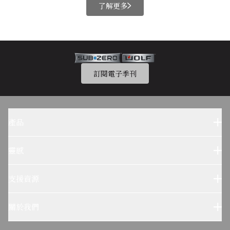
了解更多
訂閱電子季刊
產品
Sub-Zero 產品
Wolf 產品
靈感
設計參考
Wolf烹飪體驗
支援資源
客户服務
使用及保養
關於我們
疑難排解
了解我們的故事