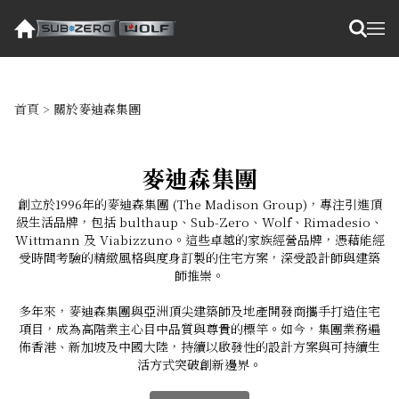
首頁
>
關於麥迪森集團
麥迪森集團
創立於1996年的麥迪森集團 (The Madison Group)，專注引進頂
級生活品牌，包括 bulthaup、Sub-Zero、Wolf、Rimadesio、
Wittmann 及 Viabizzuno。這些卓越的家族經營品牌，憑藉能經
受時間考驗的精緻風格與度身訂製的住宅方案，深受設計師與建築
師推崇。
多年來，麥迪森集團與亞洲頂尖建築師及地產開發商攜手打造住宅
項目，成為高階業主心目中品質與尊貴的標竿。如今，集團業務遍
佈香港、新加坡及中國大陸，持續以啟發性的設計方案與可持續生
活方式突破創新邊界。