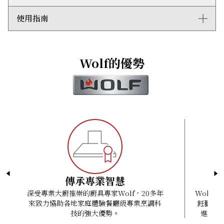
燈，配合夜間燒烤的需要。
爐頭：7.2 千瓦
不鏽鋼烤盤熱力接觸面更大，受熱更均勻。
運輸重量：23公斤
使用指南
2D AutoCad (DWG)
Wolf系列提供引領業界的兩年全面保養服務。
插頭：三腳接地插頭
3D AutoCad (DWG)
電壓：220-240 VAC; 50/60 Hz
3D Studio Max (3DS)
ICBBM13-LP Quick Reference Guide
電流：1.9A（戶外防水插頭）
3D Studio Max (MAX)
Outdoor Gas Grill Installation Guide
入氣口：13毫米（1/2吋）內螺紋
Wolf的優勢
ArchiCad (GSM)
Outdoor Grill Cart Side Table Installation Guide
電線長度 : 1.2米
AutoCad (DXF)
Outdoor Storage Installation Instructions
Revit Files (RFA)
Outdoor Gas Grill Use and Care Guide
SketchUp (SKP)
Wolf Design Guide
Wavefront 3D (OBJ)
傳承專業智慧
深受專業大廚推崇的廚具專家Wolf，20多年
Wolf
來致力協助各地家庭體驗餐廳級專業烹調科
飪藝術
技的強大優勢。
進技術