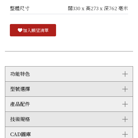
整體尺寸
闊330 x 高273 x 深762 毫米
加入願望清單
功能特色
型號選擇
Wolf燒烤爐以雙層不鏽鋼精製而成，並採用氦弧焊接技
術，無縫連接組件，更加堅固耐用。
不鏽鋼保護罩強效保護戶外爐具，加倍耐用。
產品配件
ICBBM13-LP
Wolf 33厘米燒烤爐可以嵌入戶外廚房，讓您在戶外也能
隨時烹煮配菜或加熱烤肉醬汁。
技術規格
自選配件：
不鏽鋼爐身和紅色旋鈕與Wolf戶外燒烤爐的外觀完美相
襯。
黑色旋鈕
CAD圖庫
標誌性Wolf紅色旋鈕讓您掌控所有功能，並設有LED
整體尺寸：闊330毫米 x 高273毫米 x 深762毫米