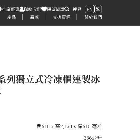
推廣優惠
聯絡我們
願望清單
搜尋
EN
繁
產品
靈感
支援資源
關於我們
師系列獨立式冷凍櫃連製冰
板
闊610 x 高2,134 x 深610 毫米
336公升