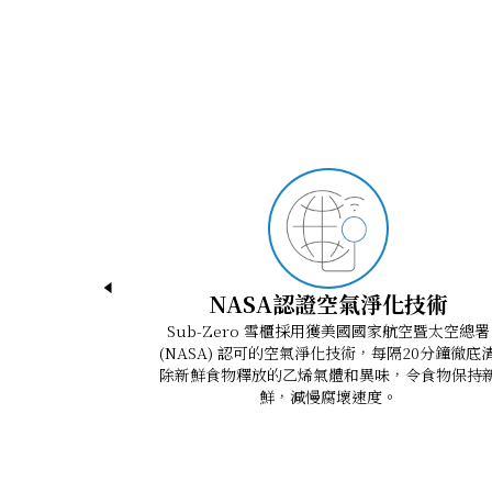
ICBDEC2450FI Quick Reference Guide
插頭：三腳接地插頭
3D Studio Max (MAX)
Designer Series Installation Guide
電壓: 220-240 V; 50/60 Hz
ArchiCad (GSM)
Designer Series Use and Care Guide
電流：1.7 A
AutoCad (DXF)
Designer Series Design Guide
噪音聲級（分貝(A)）：35
Revit Files (RFA)
Sub-Zero Sabbath Mode Guide
SketchUp (SKP)
Wavefront 3D (OBJ)
NASA認證空氣淨化技術
Sub-Zero 雪櫃採用獲美國國家航空暨太空總署
(NASA) 認可的空氣淨化技術，每隔20分鐘徹底
除新鮮食物釋放的乙烯氣體和異味，令食物保持
鮮，減慢腐壞速度。