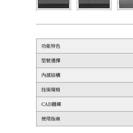
功能特色
型號選擇
Clearsight™ LED照明系統能充分照亮內部
內部層架採用光滑的不鏽鋼飾邊裝飾，與精緻優
只要輕輕一按方便易用的輕觸式控制面板，便能
內部結構
右門鉸：ICBDEC2450FI/R
櫃門後的層架可以隨意調校高度，靈活收納各種
左門鉸：ICBDEC2450FI/L
選用定製飾板將產品融入櫥櫃之中，又或配搭不鏽鋼
技術規格
冷凍櫃規格
啟用高效製冰模式，隨時享用以過濾水製作的冰
磁性門封能夠鎖住冷空氣
冷凍櫃LED燈
CAD圖庫
夜間模式會偵測環境光線調整內部照明，配合昏
4層冷凍櫃層架（3層活動層架和1層固定層架）
整體尺寸：闊610 毫米 x 高2,134 毫米 x 深610
可加裝不鏽鋼側板，塑造出眾的獨立式設計
2組附有活動間隔的儲物抽屜
冷凍櫃容量：336公升
Sub-Zero系列提供引領業界的兩年全面保養服
5組活動櫃門間隔
運輸重量：166公斤
使用指南
2D AutoCad (DWG)
自動製冰機和活動冰格
美國能源之星 (Star-K) 認證
3D AutoCad (DWG)
年度能源使用量: 269千瓦時 (kWh)
3D Studio Max (3DS)