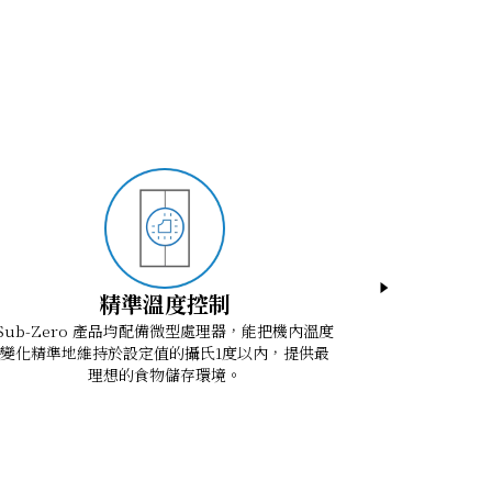
精準溫度控制
Sub-Zero 產品均配備微型處理器，能把機內溫度
Sub-Z
變化精準地維持於設定值的攝氏1度以內，提供最
理想的食物儲存環境。