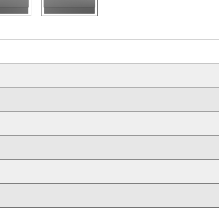
空間，減少陰影
雅的不鏽鋼外觀完美配合
輕鬆設定照明亮度以至濕度
物品
飾板和把手，完美配襯其他Sub-Zero和Wolf產品
塊
暗的環境將亮度降低90%，保護雙眼
 毫米
務