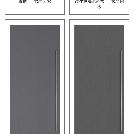
雪櫃——現成面板
冷凍櫃連製冰機——現成面
板