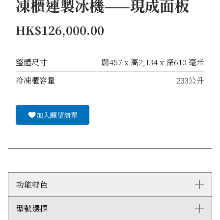
凍櫃連製冰機——現成面板
HK$126,000.00
整體尺寸
闊457 x 高2,134 x 深610 毫米
冷凍櫃容量
233公升
加入願望清單
功能特色
型號選擇
Clearsight™ LED照明系統能充分照亮內部空間，減少
陰影