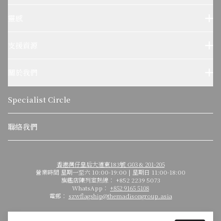
Sub-Zero 產品
Wolf 產品
靈感
設計參考
Wolf烹飪體驗
支援資源
客户服務
使用及保養
關於我們
疑難排解
了解我們的故事
可持續發展
Specialist Circle
關於麥迪森集團
聯絡我們
香港灣仔皇后大道東183號 G03 & 201-205
營業時間 星期一至六 10:00-19:00 | 星期日 11:00-18:00
旗艦店陳列室熱線： +852 2239 5073
WhatsApp：
+852 9165 5108
電郵：
szwflagship@themadisongroup.asia