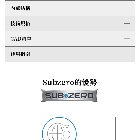
內部層架採用光滑的不鏽鋼飾邊裝飾，與精緻優雅的不鏽
內部結構
右門鉸：ICBDEC1850FI/R
鋼外觀完美配合
左門鉸：ICBDEC1850FI/L
只要輕輕一按方便易用的輕觸式控制面板，便能輕鬆設定
技術規格
冷凍櫃規格
照明亮度及濕度
櫃門後的層架可以隨意調校高度，靈活收納各種物品
冷凍櫃LED燈
CAD圖庫
選用定製飾板將產品融入櫥櫃之中，又或配搭不鏽鋼飾板
4層冷凍櫃層架（3層活動層架和1層固定層架）
整體尺寸：闊457毫米 x 高2,134毫米 x 深610毫米
和把手，完美配襯其他Sub-Zero和Wolf產品
2組附有活動間隔的儲物抽屜
冷凍櫃容量：233公升
啟用高效製冰模式，隨時享用以過濾水製作的冰塊
5組活動櫃門間隔
運輸重量：134公斤
使用指南
2D AutoCad (DWG)
磁性門封能夠鎖住冷空氣
自動製冰機和活動冰格
美國能源之星 (Star-K) 認證
3D AutoCad (DWG)
夜間模式會偵測環境光線調整內部照明，配合昏暗的環境
年度能源使用量: 237千瓦時 (kWh)
3D Studio Max (3DS)
ICBDEC1850FI Quick Reference Guide
將亮度降低90%，保護雙眼
插頭：三腳接地插頭
3D Studio Max (MAX)
Designer Series Installation Guide
可加裝不鏽鋼側板，塑造出眾的獨立式設計
電壓: 220-240 V; 50/60 Hz
Subzero的優勢
AutoCad (DXF)
Designer Series Use and Care Guide
Sub-Zero系列提供引領業界的兩年全面保養服務
電流：1.5 A
Revit Files (RFA)
Designer Series Design Guide
噪音聲級（分貝(A)）：34
SketchUp (SKP)
Sub-Zero Sabbath Mode Guide
Wavefront 3D (OBJ)