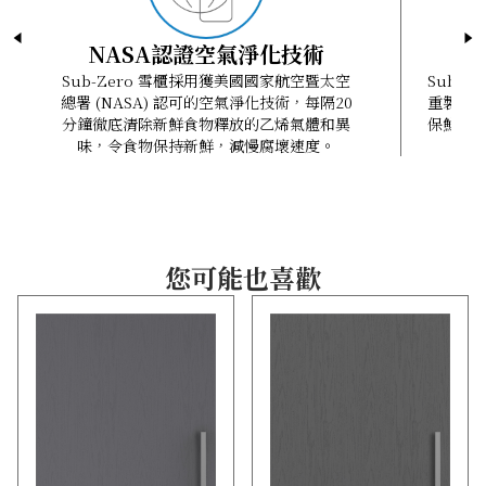
NASA認證空氣淨化技術
Sub-Zero 雪櫃採用獲美國國家航空暨太空
Sub-
總署 (NASA) 認可的空氣淨化技術，每隔20
重製冷
分鐘徹底清除新鮮食物釋放的乙烯氣體和異
保鮮，
味，令食物保持新鮮，減慢腐壞速度。
物
您可能也喜歡