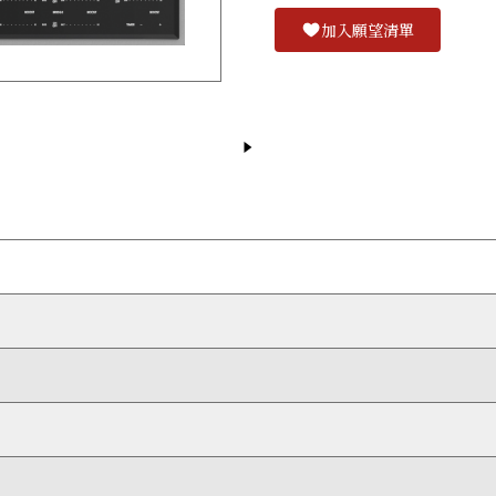
加入願望清單
快速調校至高溫猛火或低溫文火，更有以低溫加熱的溶煮設定，以及防止
過程中浪費或流失。
加熱，熱力亦均勻分佈，令操作更安全，也更容易清潔。
食爐相同的拉絲不鏽鋼爐架，讓您因應所需，輕鬆打造最合心意的組合。
熱力，因此無需擔心爐頭一直處於高溫狀態。