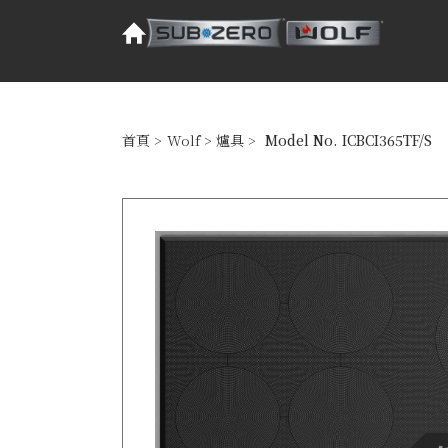
首頁
>
Wolf
>
爐具
>
Model No. ICBCI365TF/S