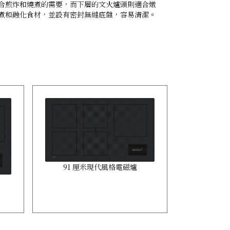
合煎炸和燒煮的需要，而下層的文火爐頭則適合燉
氣流均勻傳
煮和融化食材，並設有密封無縫底盤，容易清潔。
層烤焗美食
91 厘米現代風格電磁爐