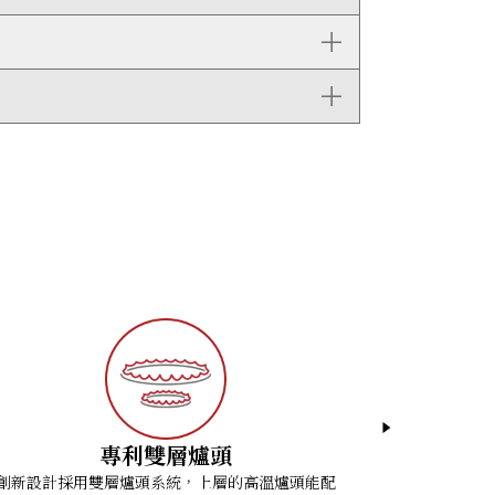
專利雙層爐頭
創新設計採用雙層爐頭系統，上層的高溫爐頭能配
Wolf的Du