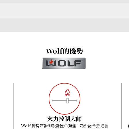
特強火力模式）
瓦（特強火力模式）
80-415 VAC, 50 Hz
Wolf的優勢
火力控制大師
致
Wolf 廚房電器的設計匠心獨運，巧妙融合烹飪藝