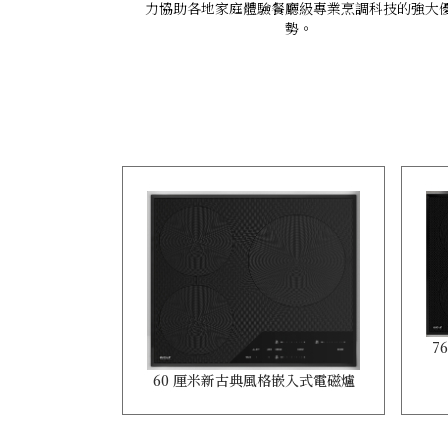
力協助各地家庭體驗餐廳級專業烹調科技的強大
勢。
7
60 厘米新古典風格嵌入式電磁爐