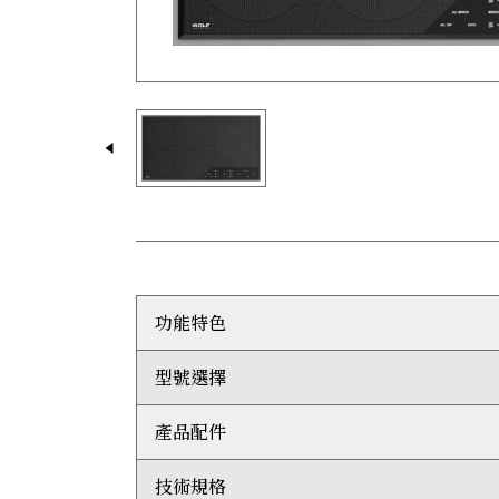
功能特色
型號選擇
加熱鍋具的速度比煤氣或電煮食爐快40%。能
電磁爐直接加熱鍋具，因此熱力幾乎不會在煮食
電磁技術令爐面保持相對低溫，而鍋具則能快速
產品配件
ICBCI365TF/S
Wolf 嵌入式電磁爐連爐架採用與組合式煮
當電磁爐上沒有合適的鍋具時，煮食爐不會產生
技術規格
自選配件：
Wolf系列提供引領業界的兩年全面保養服務。