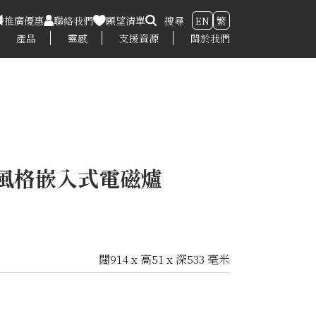
推廣優惠
聯絡我們
願望清單
搜尋
EN
繁
產品
靈感
支援資源
關於我們
典風格嵌入式電磁爐
闊914 x 高51 x 深533 毫米