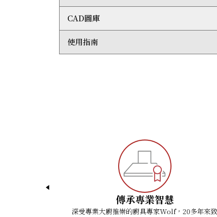
縫隙填充條
CAD圖庫
整體尺寸：闊914毫米 x 高51毫米 x 深533 毫米
5個電磁爐感應區
279 毫米直徑爐頭： 2600 瓦 / 3700 瓦（
使用指南
3D AutoCad (DWG)
(2) 203 毫米直徑爐頭 - 2100 瓦
3D Studio Max (3DS)
(2) 203 毫米直徑爐頭 - 2100 瓦 / 3700 
3D Studio Max (MAX)
ICBCI365TF/S Quick Reference Guide
運輸重量：32 公斤
ArchiCad (GSM)
Induction Cooktop Installation Guide
電壓： 單相 - 220-240 VAC, 50/60 Hz/ 三相 - 3
AutoCad (DXF)
Induction Cooktop Use and Care Guide
電流：單相 - 48 A / 三相 - 16 A
Revit Files (RFA)
Wolf Design Guide
最大功率輸出 : 11,100 瓦
SketchUp (SKP)
電線長度 : 1.2 米
Wavefront 3D (OBJ)
傳承專業智慧
深受專業大廚推崇的廚具專家Wolf，20多年來