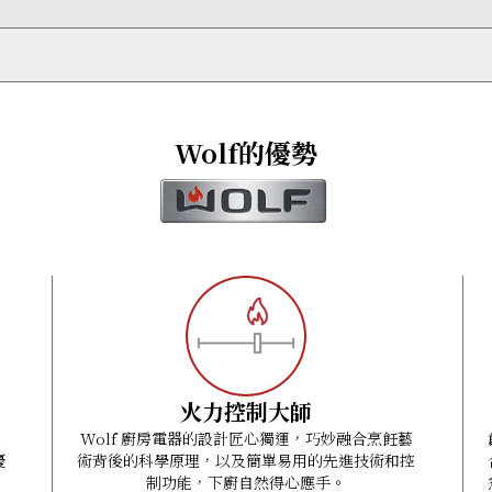
加熱，熱力亦均勻分佈，令操作更安全，也更容易清潔。
時間更比燃氣或電煮食爐快 40%，輕鬆快速煮滾食材。
特強火力模式）
過程中浪費或流失。
（特強火力模式）
80-415 VAC, 50 Hz
andard Installation
ush Installation
Wolf的優勢
火力控制大師
致
Wolf 廚房電器的設計匠心獨運，巧妙融合烹飪藝
優
術背後的科學原理，以及簡單易用的先進技術和控
制功能，下廚自然得心應手。