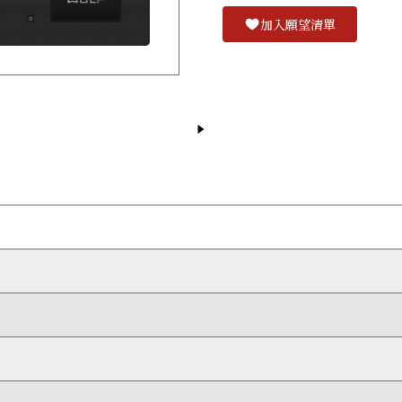
加入願望清單
5個爐區合併組合選項，提供10種不同配搭模式，能靈活配合更多不同尺寸
可安裝於檯面上方。
快速調校至高溫猛火或低溫文火，更有以低溫加熱的溶煮設定，以及防止
熱力，因此無需擔心爐頭一直處於高溫狀態。