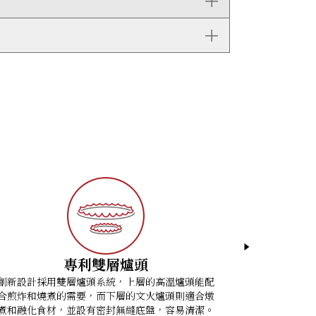
專利雙層爐頭
創新設計採用雙層爐頭系統，上層的高溫爐頭能配
Wolf的Du
合煎炸和燒煮的需要，而下層的文火爐頭則適合燉
氣流均勻傳
煮和融化食材，並設有密封無縫底盤，容易清潔。
層烤焗美食