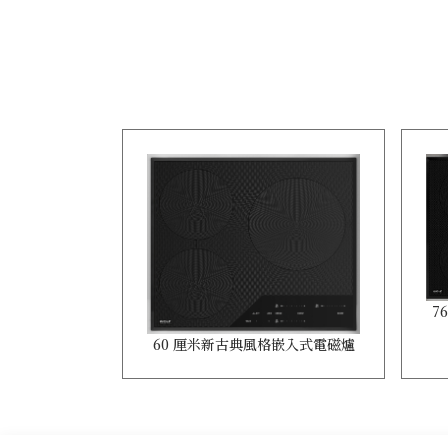
7
60 厘米新古典風格嵌入式電磁爐