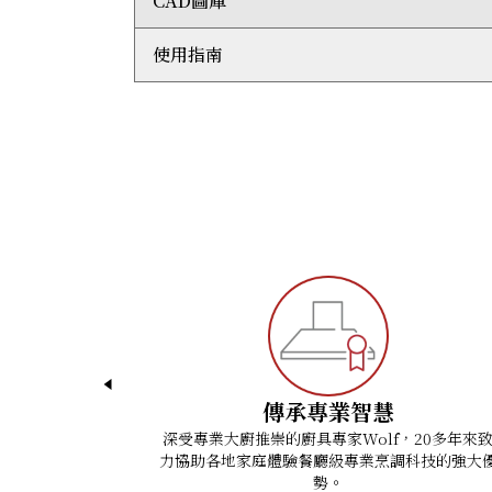
CAD圖庫
整體尺寸：闊914毫米 x 高64毫米 x 深533 毫米
電磁技術令爐面保持相對低溫，而鍋具則能快速
5個電磁爐感應區
即時調校至準確溫度，配合不同火力要求 ，加熱
279 毫米直徑爐頭： 2600 瓦 / 3700 瓦（
使用指南
電磁爐直接加熱鍋具，因此熱力幾乎不會在煮食
3D AutoCad (DWG)
(4) 203 毫米直徑爐頭 - 2100 瓦/ 3700 瓦
Wolf系列提供引領業界的兩年全面保養服務。
3D Studio Max (3DS)
電源： 單相 - 220-240 VAC, 50/60 Hz/ 三相 - 3
3D Studio Max (MAX)
ICBCI36560C/B Quick Reference Guide - St
運輸重量：32 公斤
ArchiCad (GSM)
ICBCI36560C/B Quick Reference Guide - Fl
電壓：單相 - 48 A / 三相 - 16 A
AutoCad (DXF)
Induction Cooktop Installation Guide
最大功率輸出 : 11,100 瓦
Revit Files (RFA)
Induction Cooktop Use and Care Guide
電線長度 : 1.2 米
SketchUp (SKP)
Wolf Design Guide
Wavefront 3D (OBJ)
傳承專業智慧
深受專業大廚推崇的廚具專家Wolf，20多年來
力協助各地家庭體驗餐廳級專業烹調科技的強大
勢。