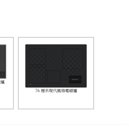
磁爐
76 厘米現代風格電磁爐