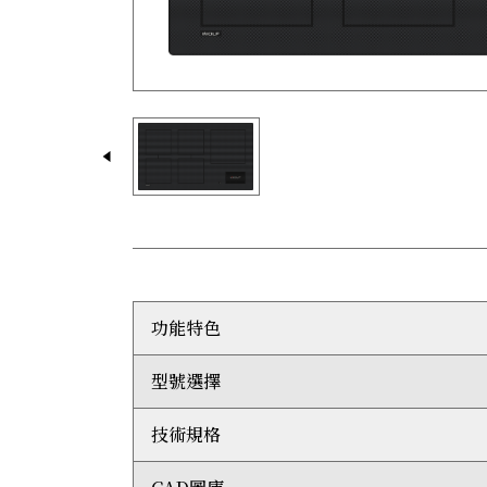
功能特色
型號選擇
這款闊91厘米的Wolf電磁爐設有5個爐頭和
架、煎盤或煎魚平底鑊等尺寸較大的鍋具。
Wolf無框架現代電磁爐可與檯面齊平安裝，也
技術規格
ICBCI36560C/B
加熱鍋具的速度比煤氣或電煮食爐快40%。能
當電磁爐上沒有合適的鍋具時，煮食爐不會產生