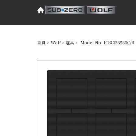
首頁
>
Wolf
>
爐具
>
Model No. ICBCI36560C/B