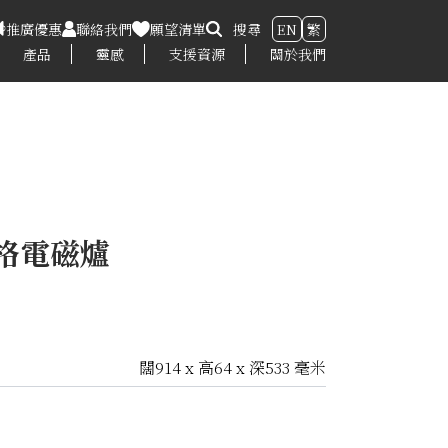
推廣優惠
聯絡我們
願望清單
搜尋
EN
繁
產品
靈感
支援資源
關於我們
風格電磁爐
闊914 x 高64 x 深533 毫米