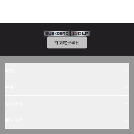
訂閱電子季刊
產品
Sub-Zero 產品
Wolf 產品
靈感
設計參考
Wolf烹飪體驗
支援資源
客户服務
使用及保養
關於我們
疑難排解
了解我們的故事