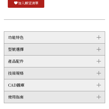
加入願望清單
功能特色
型號選擇
優雅時尚的設計與76厘米Wolf爐具和風格相近的Sub-
Zero產品完美相襯
彩色觸控式屏幕操作簡易，並塑造高雅脫俗的設計，用家
產品配件
ICBCSO3050CM/S
更可以將不同選項拉曳至屏幕，自訂專屬用戶界面
可儲存最多50個食譜的預設模式
技術規格
自選配件：
提供11個烹調模式，包括蒸煮、對流、烤焗 和慢烤等
設置1750瓦特嵌入式燒烤組件
除垢溶液
CAD圖庫
配備1,889瓦雙對流系統，確保放在不同爐架的食物也能
搪瓷烤盤
整體尺寸：闊759毫米 x 高454毫米 x 深572毫米
均勻受熱
穿孔烤盤 - 324 x 38 x 178毫米
爐內尺寸：闊642毫米 x 高273毫米 x 深385毫米
76厘米蒸焗爐的總容量高達68公升，爐內空間增加
穿孔烤盤 - 629 x 35 x 368毫米
整體容量：68公升
使用指南
2D AutoCad (DWG)
30%，可同時烹調多道菜式。先進的1,889瓦雙對流系
不穿孔烤盤 - 324 x 38 x 178毫米
機門預留空間：360毫米
3D AutoCad (DWG)
統，讓放置於每一層爐架上的食物也能均勻受熱，確保烹
不穿孔烤盤 - 629 x 35 x 368毫米
運輸重量：57公斤
3D Studio Max (3DS)