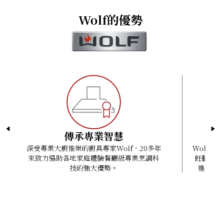
ICBCSO3050CM/S Quick Reference Guide -
調效果一致
標準爐架
電壓 ：220-240 VAC, 50/60 Hz
3D Studio Max (MAX)
Standard Installation
配備三個全拉出式爐架和一個標準爐架
食物溫度探針
電流：20 A
Wolf的優勢
ArchiCad (GSM)
ICBCSO3050CM/S Quick Reference Guide - Flush
經改良的控制面板，提供多種語言選擇
電線長度：1.2米
AutoCad (DXF)
Installation
1.2公升水箱能持續蒸煮2小時
Revit Files (RFA)
Convection Steam Oven Installation Guide
食物溫度探針會在食物達致理想溫度時發出提示
SketchUp (SKP)
Convection Steam Oven Use and Care Guide
Wolf系列提供引領業界的兩年全面保養服務
Wavefront 3D (OBJ)
Wolf Design Guide
傳承專業智慧
深受專業大廚推崇的廚具專家Wolf，20多年
Wolf
來致力協助各地家庭體驗餐廳級專業烹調科
飪藝術
技的強大優勢。
進技術