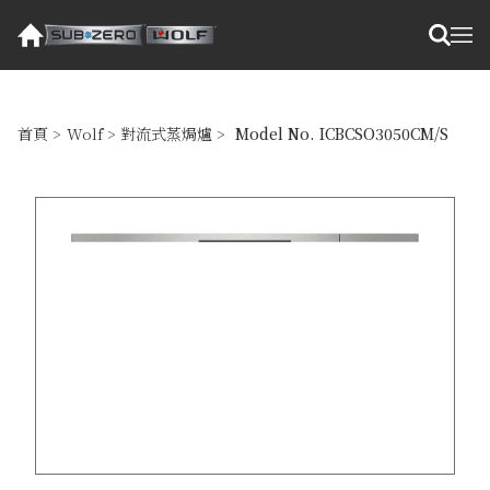
首頁
>
Wolf
>
對流式蒸焗爐
>
Model No. ICBCSO3050CM/S