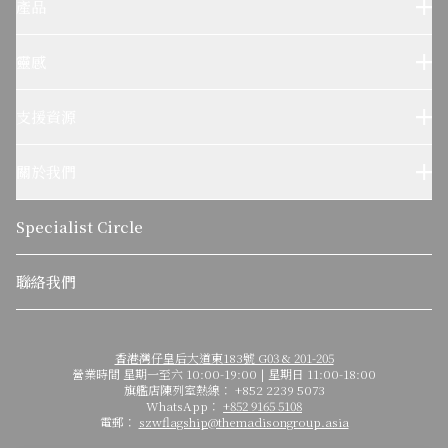
產品
Sub-Zero 產品
Wolf 產品
靈感
設計參考
Wolf烹飪體驗
支援資源
客户服務
使用及保養
關於我們
疑難排解
了解我們的故事
可持續發展
Specialist Circle
關於麥迪森集團
聯絡我們
香港灣仔皇后大道東183號 G03 & 201-205
營業時間 星期一至六 10:00-19:00 | 星期日 11:00-18:00
旗艦店陳列室熱線： +852 2239 5073
WhatsApp：
+852 9165 5108
電郵：
szwflagship@themadisongroup.asia