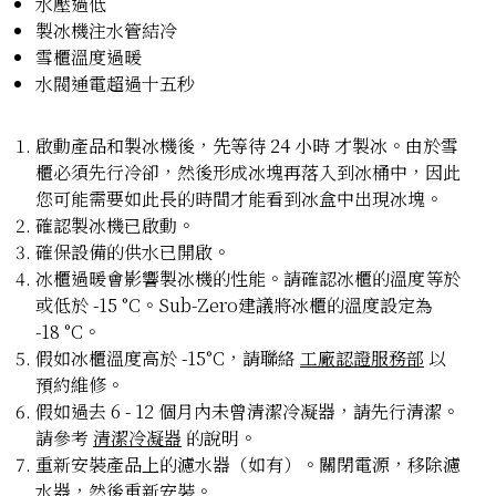
水壓過低
製冰機注水管結冷
雪櫃溫度過暖
水閥通電超過十五秒
啟動產品和製冰機後，
先等待 24 小時
才製冰。由於雪
櫃必須先行冷卻，然後形成冰塊再落入到冰桶中，因此
您可能需要如此長的時間才能看到冰盒中出現冰塊。
確認製冰機已啟動。
確保設備的供水已開啟。
冰櫃過暖會影響製冰機的性能。請確認冰櫃的溫度等於
或低於 -15 °C。Sub-Zero建議將冰櫃的溫度設定為
-18 °C。
假如冰櫃溫度高於 -15°C，請聯絡
工廠認證服務部
以
預約維修。
假如過去 6 - 12 個月內未曾清潔冷凝器，請先行清潔。
請參考
清潔冷凝器
的說明。
重新安裝產品上的濾水器（如有）。關閉電源，移除濾
水器，然後重新安裝。