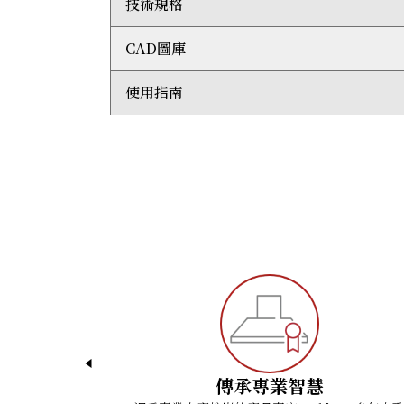
技術規格
配以排風量每小時900 立方米的內置鼓風機
為了提高設計靈活性，伸縮式煙囪可以配合大部
延遲關閉功能令鼓風機於使用後繼續運轉約10
自選配件：
CAD圖庫
Wolf系列提供引領業界的兩年全面保養服務。
整體尺寸：闊1,143毫米 x 高57毫米 x 深489毫
排風量每小時1,528 立方米的遙控鼓風機
伸縮高度：797毫米至 1054毫米
煙囪延長配件
加裝煙囪延長配件後：1248毫米至1505毫米
使用指南
2D AutoCad (DWG)
內循環配件套裝
排風轉接頭：152毫米圓形
3D AutoCad (DWG)
內循環過濾網
運輸重量：28公斤
3D Studio Max (3DS)
ICBVW45G Quick Reference Guide
補風閘
插頭：三腳接地插頭
3
D Studio Max (MAX)
Cooktop Ventilation Installation Guide
遙控器
電壓: 220-240 VAC; 50/60 Hz
ArchiCad (GSM)
Cooktop Ventilation Use & Care Guide
電流：0.4 千瓦
AutoCad (DXF)
Hood with Flue Extension Height
電線長度 : 1.2 米
Revit Files (RFA)
Wolf Design Guide
SketchUp (SKP)
Wavefront 3D (OBJ)
傳承專業智慧