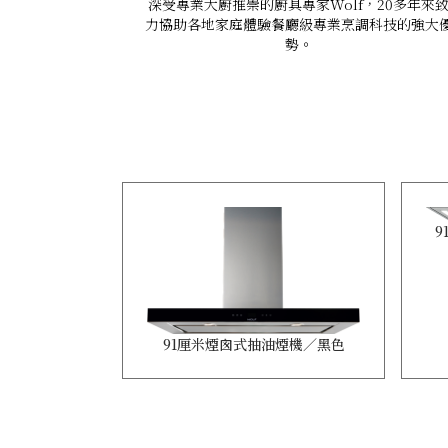
深受專業大廚推崇的廚具專家Wolf，20多年來
力協助各地家庭體驗餐廳級專業烹調科技的強大
勢。
9
91厘米煙囪式抽油煙機／黑色