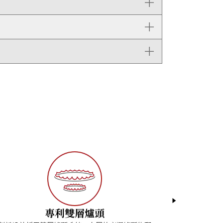
專利雙層爐頭