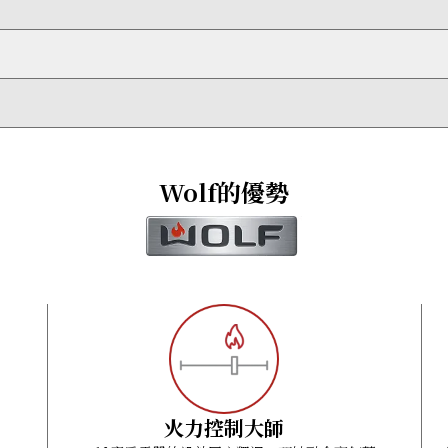
分標準天花板的高度，另外亦可選購煙囪延長配件。
分鐘，然後自動關閉。
米
Wolf的優勢
火力控制大師