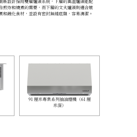
創新設計採用雙層爐頭系統，上層的高溫爐頭能配
Wolf的Du
合煎炸和燒煮的需要，而下層的文火爐頭則適合燉
氣流均勻傳
煮和融化食材，並設有密封無縫底盤，容易清潔。
層烤焗美食
91 厘米專業系列抽油煙機（61 厘
米深）