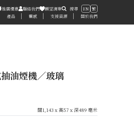
推廣優惠
聯絡我們
願望清單
搜尋
EN
繁
產品
靈感
支援資源
關於我們
囪式抽油煙機／玻璃
闊1,143 x 高57 x 深489 毫米