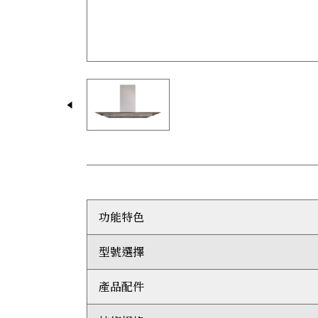
功能特色
型號選擇
堅固耐用的不鏽鋼配以經典拉絲鋁製飾面，與其他
LED工作燈提供兩種亮度設定，清晰照亮煮食
鋁製過濾網可使用洗碗碟機清洗，容易打理，當
產品配件
ICBVW45G
抽油煙機內置多種抽風量選項，亦可加購遙控鼓
機身正面設有按鈕，方便易用，並配以白色LED