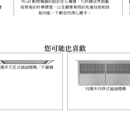
致
Wolf 廚房電器的設計匠心獨運，巧妙融合烹飪藝
優
術背後的科學原理，以及簡單易用的先進技術和控
制功能，下廚自然得心應手。
您可能也喜歡
1厘米天花式抽油煙機／不鏽鋼
91厘米升降式抽油煙機