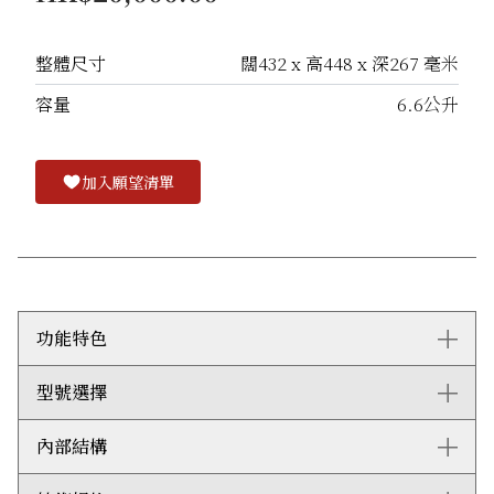
整體尺寸
闊432 x 高448 x 深267 毫米
容量
6.6公升
加入願望清單
功能特色
型號選擇
即使是黏稠的麵團，強勁的摩打和傳動系統也能保持平穩
高速攪動。
Wolf獨有的攪拌碗設計容易調校，確保穩定。只要輕輕
內部結構
ICBWGSM100S
轉動把手，即可將碗提起或鎖好。
變速顯示旋鈕讓您精準控制攪拌速度，配合脈衝攪拌功