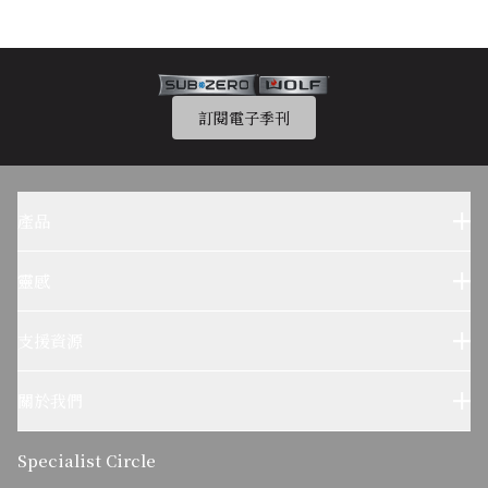
訂閱電子季刊
產品
Sub-Zero 產品
Wolf 產品
靈感
設計參考
Wolf烹飪體驗
支援資源
客户服務
使用及保養
關於我們
疑難排解
了解我們的故事
可持續發展
Specialist Circle
關於麥迪森集團