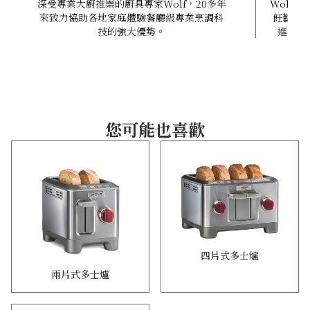
深受專業大廚推崇的廚具專家Wolf，20多年
Wolf
來致力協助各地家庭體驗餐廳級專業烹調科
飪藝術
技的強大優勢。
進技術
您可能也喜歡
四片式多士爐
兩片式多士爐