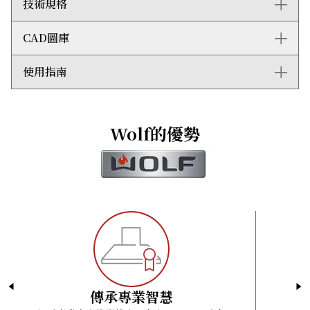
技術規格
產品包括：
能，能輕鬆將食材加入混合物中。
只要另行購買和安裝專用配件，便能處理更多種類的食
直立式攪拌機
CAD圖庫
材，例如進行絞肉等工序。簡單方便的磁性配件蓋和上鎖
7夸脫攪拌碗
整體尺寸：闊432毫米 x 高448毫米 x 深267毫米
系統，令更換配件毫不費力。
扁平攪拌器
容量：6.6公升
專業級7夸脫不鏽鋼碗容量充足，可用來攪拌麵團或麵
打蛋器
運輸尺寸：闊508毫米 x 高495毫米 x 深333毫米
使用指南
Nil
糊，讓您炮製最喜歡的曲奇、意式麵包或生日蛋糕。攪拌
麵團勾
運輸重量：16.4公斤
碗更配以特大把手，方便移動。
防濺蓋
插頭：三腳接地插頭
Nil
拉絲不鏽鋼和壓鑄結構完美配合Wolf爐具產品。
電壓：220-240 VAC; 50/60 Hz
攪拌器會圍繞攪拌碗雙向轉動，確保攪拌均勻。
電流：500 W
Wolf的優勢
攪拌碗採用多點上鎖設計，在攪拌時依然平穩牢固。
Wolf Gourmet直立式攪拌機的品質耐用，並提供五年
有限保養服務。
傳承專業智慧