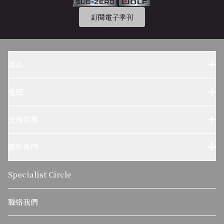
訂閱電子季刊
產品
Sub-Zero 產品
Wolf 產品
靈感
設計參考
Wolf烹飪體驗
支援資源
客户服務
使用及保養
關於我們
疑難排解
了解我們的故事
可持續發展
Specialist Circle
關於麥迪森集團
聯絡我們