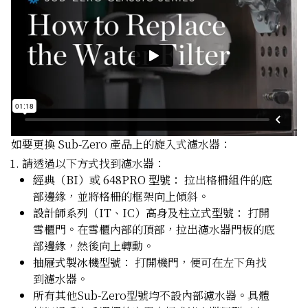
如要更換 Sub-Zero 產品上的旋入式濾水器：
請透過以下方式找到濾水器：
經典（BI）或 648PRO 型號：
拉出格柵組件的底
部邊緣，並將格柵的框架向上傾斜。
設計師系列（IT、IC）高身及柱立式型號：
打開
雪櫃門。在雪櫃內部的頂部，拉出濾水器門板的底
部邊緣，然後向上轉動。
抽屜式製冰機型號：
打開機門，便可在左下角找
到濾水器。
所有其他Sub-Zero型號均不設內部濾水器。具體