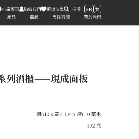
推廣優惠
聯絡我們
願望清單
搜尋
EN
繁
產品
靈感
支援資源
關於我們
師系列酒櫃——現成面板
闊610 x 高2,134 x 深610 毫米
102 瓶