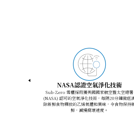
3D Studio Max (3DS)
ICBDEC2450W Quick Reference Guide
電壓: 220-240 V; 50/60 Hz
3D Studio Max (MAX)
Designer Wine Storage Installation Guid
電流：0.4 A
ArchiCad (GSM)
Designer Wine Storage Use and Care Gui
噪音聲級（分貝(A)）：30
AutoCad (DXF)
Wine Storage Design Guide
Revit Files (RFA)
Sub-Zero Sabbath Mode Guide
SketchUp (SKP)
Wavefront 3D (OBJ)
NASA認證空氣淨化技術
Sub-Zero 雪櫃採用獲美國國家航空暨太空總署
(NASA) 認可的空氣淨化技術，每隔20分鐘徹底
除新鮮食物釋放的乙烯氣體和異味，令食物保持
鮮，減慢腐壞速度。