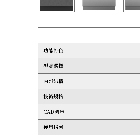
功能特色
型號選擇
選用定製飾板將產品融入櫥櫃之中，又或配搭不鏽鋼
可保存102瓶佳釀
可加裝不鏽鋼側板，塑造出眾的獨立式設計
內部結構
右門鉸：ICBDEC2450W/R
輕觸式控制面板輕輕一按便能輕鬆設定，方便易
左門鉸：ICBDEC2450W/L
儲存紅白酒的儲酒區可獨立設定溫度，同時將溫
技術規格
LED照明
拉出式酒架能妥善儲存標準裝、半瓶裝或大瓶裝
102瓶儲存容量
防紫外線玻璃能防止有害光線照射佳釀
1個照明展示層架
CAD圖庫
打開櫃門輕觸式LED燈便會亮起，能照亮內部
整體尺寸：闊610毫米 x 高2,134毫米 x 深610
15組塗層處理酒架
設有窖藏標籤系統，讓您輕鬆管理窖藏
存酒容量：102 瓶
窖藏標籤系統
雙蒸發器技術能維持恆定適中的濕度，以免瓶塞
美國能源之星 (Star-K) 認證
使用指南
2D AutoCad (DWG)
兩段式獨立控溫設計
插頭：三腳接地插頭
3D AutoCad (DWG)
年度能源使用量: 176千瓦時 (kWh)