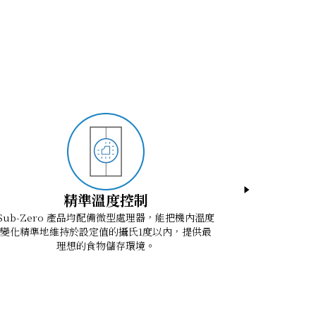
精準溫度控制
Sub-Zero 產品均配備微型處理器，能把機內溫度
Sub-Z
變化精準地維持於設定值的攝氏1度以內，提供最
理想的食物儲存環境。