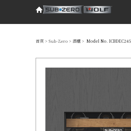
首頁
>
Sub-Zero
>
酒櫃
>
Model No. ICBDEC24