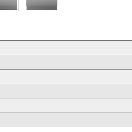
飾板和把手，完美配襯其他Sub-Zero和Wolf產品
用
度維持於設定值的攝氏1度以內，妥善保存佳釀
佳釀，方便拿取
空間，並提供四個待機指示燈設定
毫米
變乾