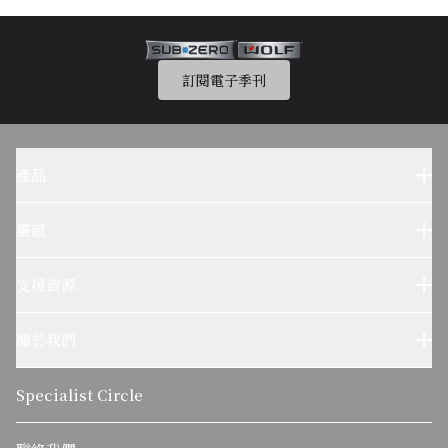
訂閱電子季刊
產品
Sub-Zero 產品
Wolf 產品
靈感
設計參考
Wolf烹飪體驗
支援資源
客户服務
使用及保養
關於我們
疑難排解
了解我們的故事
可持續發展
Specialist Circle
關於麥迪森集團